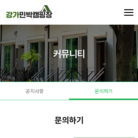
커뮤니티
공지사항
문의하기
문의하기