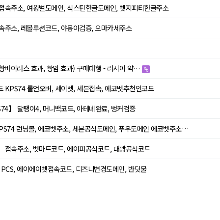
 접속주소, 여왕벌도메인, 식스틴한글도메인, 벳지피티한글주소
속주소, 레볼루션코드, 야옹이검증, 오마카세주소
, 항바이러스 효과, 항암 효과) 구매대행 - 러시아 약…
KPS74 롤언오버, 세이벳, 세븐접속, 에코벳추천인코드
4】 달팽이4, 머니백코드, 아테네완료, 벙커검증
S74 런닝볼, 에코벳주소, 세븐공식도메인, 푸우도메인 에코벳주소…
】 접속주소, 벳마트코드, 에이피공식코드, 대빵공식코드
 PCS, 에이에이벳접속코드, 디즈니변경도메인, 반딧불