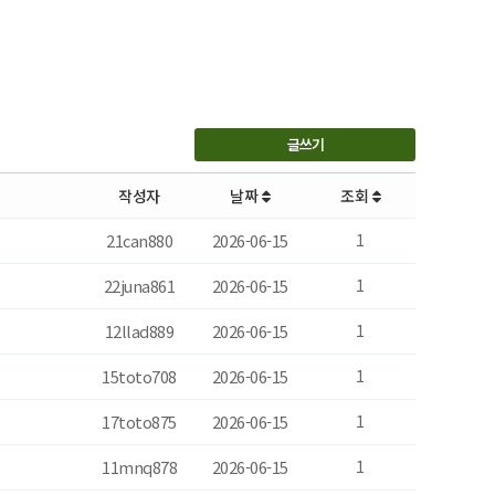
글쓰기
작성자
날짜
조회
21can880
2026-06-15
1
22juna861
2026-06-15
1
12llad889
2026-06-15
1
15toto708
2026-06-15
1
17toto875
2026-06-15
1
11mnq878
2026-06-15
1