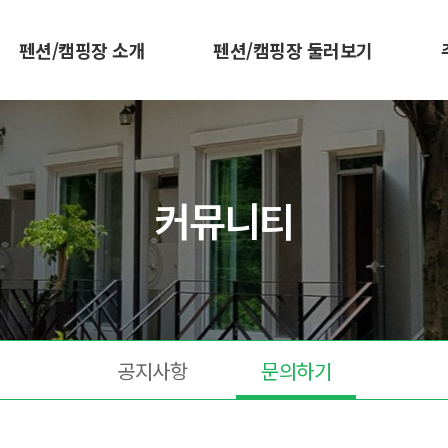
펜션/캠핑장 소개
펜션/캠핑장 둘러보기
커뮤니티
공지사항
문의하기