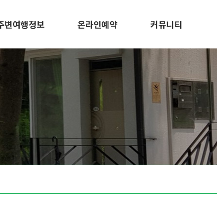
주변여행정보
온라인예약
커뮤니티