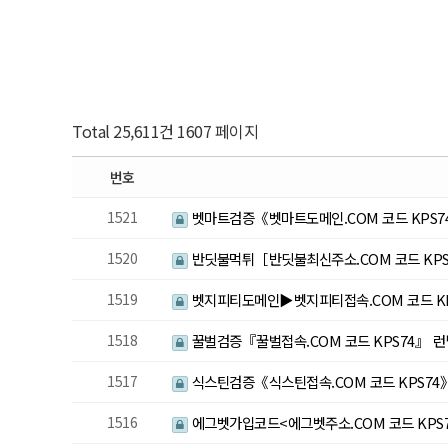
Total 25,611건
1607 페이지
번호
1521
벳마트검증《벳마트도메인.COM 코드 KPS7
1520
반딧불먹튀［반딧불최신주소.COM 코드 KPS
1519
벳지피티도메인▶벳지피티접속.COM 코드 KPS
1518
꿀벌검증『꿀벌접속.COM 코드 KPS74』 런
1517
식스틴검증《식스틴접속.COM 코드 KPS74
1516
에그벳가입코드<에그벳주소.COM 코드 KPS