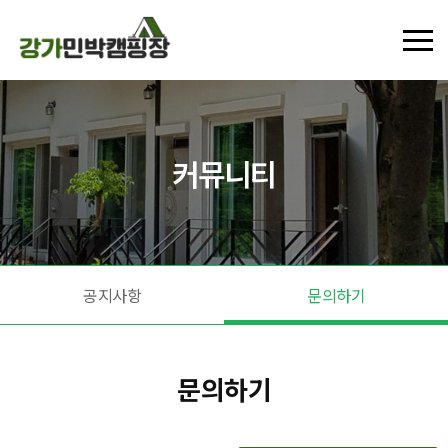
커뮤니티
공지사항
문의하기
문의하기