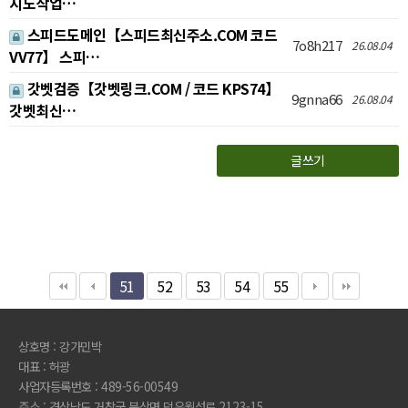
지노작업…
스피드도메인【스피드최신주소.COM 코드
7o8h217
26.08.04
VV77】 스피…
갓벳검증【갓벳링크.COM / 코드 KPS74】
9gnna66
26.08.04
갓벳최신…
글쓰기
51
52
53
54
55
상호명 :
강가민박
대표 :
허광
사업자등록번호 :
489-56-00549
주소 :
경상남도 거창군 북상면 덕유월성로 2123-15