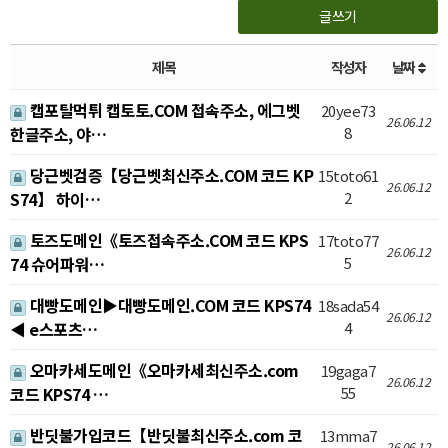
글쓰기
제목
작성자
날짜
캡포탈먹튀 캡토토.COM 접속주소, 에그벳
20yee73
26.06.12
한글주소, 야…
8
당근벳검증【당근벳최신주소.COM 코드 KP
15toto61
26.06.12
S74】 하이…
2
토즈도메인《토즈접속주소.COM 코드 KPS
17toto77
26.06.12
74 슈어파워…
5
대빵도메인▶대빵도메인.COM 코드 KPS74
18sada54
26.06.12
◀ e스포츠…
4
오마카세도메인《오마카세최신주소.com
19gaga7
26.06.12
코드 KPS74 …
55
반딧불가입코드【반딧불최신주소.com 코
13mma7
26.06.12