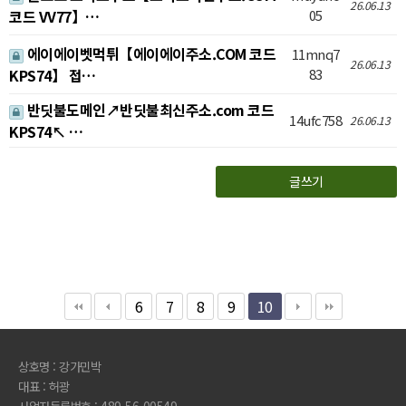
26.06.13
코드 VV77】…
05
에이에이벳먹튀【에이에이주소.COM 코드
11mnq7
26.06.13
KPS74】 접…
83
반딧불도메인↗반딧불최신주소.com 코드
14ufc758
26.06.13
KPS74↖ …
글쓰기
6
7
8
9
10
상호명 :
강가민박
대표 :
허광