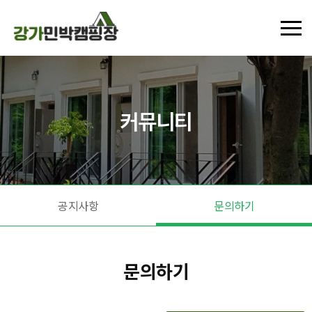
커뮤니티
공지사항
문의하기
문의하기