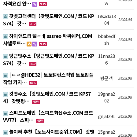
자격요건 안…
w
갓벳고객센터【갓벳도메인.COM / 코드 KP
18sada13
26.08.08
S74】 갓…
04
하이앤드급 탤ㄹㅔ sssreo 싸싸숴러,COM
bbabvdf
26.08.08
샤넬토트…
sh
당근벳주소【당근벳도메인.COM / 코드 KP
11nna28
26.08.08
S74】 갓…
6
| ㅌㄹ@HDE32 | 토토밸런스작업 토토입플
방문객
26.08.08
작업 카지…
갓벳주소【갓벳도메인.COM / 코드 KPS7
19gnna2
26.08.08
4】 갓벳평…
02
스피드도메인【스피드최신주소.COM 코드
gnjal291
26.08.08
VV77】 스피…
놀이터 추천【토토사이트순위.COM】 갓벳
15gnna2
26.08.08