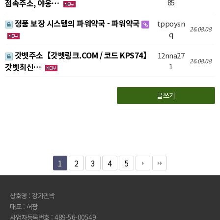
접속주소, 야옹…
85
정품 보장 시스템의 파워약국 - 파워약국
tppoysn
26.08.08
q
갓벳주소【갓벳링크.COM / 코드 KPS74】
12nna27
26.08.08
갓벳최신…
1
글쓰기
1
2
3
4
5
상호명 :
강가민박
대표 :
허광
사업자등록번호 :
489-56-00549