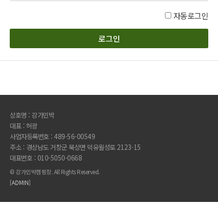
자동로그인
상호명 :
강가민박
대표 :
허광
사업자등록번호 :
489-56-00549
주소 :
경상남도 거창군 북상면 덕유월성로 2123-15
대표번호 :
010-5050-0668
© 강가민박캠핑장. All Rights Reserved.
[ADMIN]